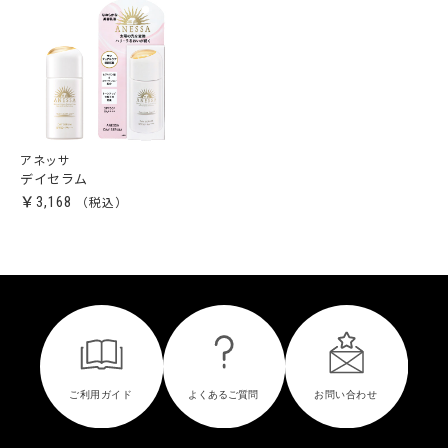
アネッサ
デイセラム
￥3,168