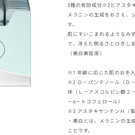
3種の有効成分※2とアスタ
メラニンの生成をおさえ、
す。
肌にすいこまれるようなみ
で、冴えた明るさとひきし
〈美白美容液〉
※1 年齢に応じた肌のお手
※2 Ｄ－パンテノール（Ｄ
体（Ｌ－アスコルビン酸２
－α－トコフェロール）
※3 アスタキサンチンＨ（
・美白とは、メラニンの生
ことです。