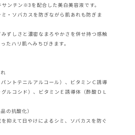
キサンチン※3を配合した美白美容液です。
シミ・ソバカスを防ぎながら肌あれも防ぎま
ずみずしさと濃密なまろやかさを併せ持つ感触
まったハリ肌へみちびきます。
入れ
－パントテニルアルコール）、ビタミンＣ誘導
－グルコシド）、ビタミンＥ誘導体（酢酸ＤＬ
製品の抗酸化）
成を抑えて日やけによるシミ、ソバカスを防ぐ