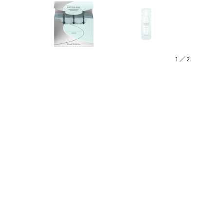
1
／
2