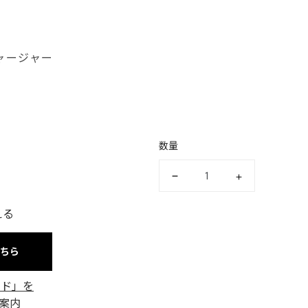
チャージャー
数量
える
こちら
ード」を
案内