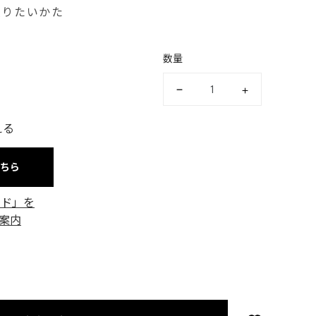
摂りたいかた
数量
える
こちら
ード」を
案内