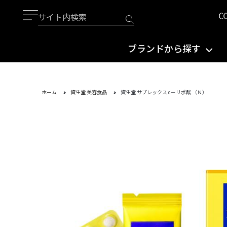
ブランドから探す
ホーム
資生堂 美容食品
資生堂 サプレックス α－リポ酸 （Ｎ）