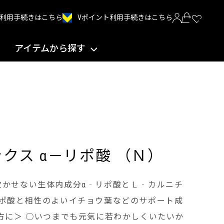
Vポイント利用手続きはこちら
INT利用手続きはこちら
アイテムから探す
クス α－リポ酸 （Ｎ）
欠かせない生体内成分α‐リポ酸とＬ‐カルニチ
リポ酸と相性のよいイチョウ葉などのサポート成
方に＞ ○いつまでも元気に若わかしくいたいか