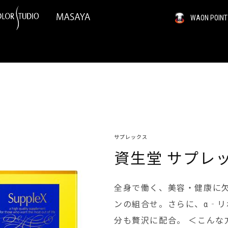
WAON PO
サプレックス
資生堂 サプレッ
全身で働く、美容・健康に
ンの組合せ。さらに、α‐
分も贅沢に配合。 ＜こんな