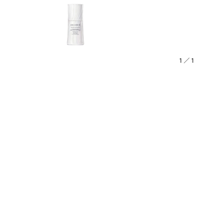
1
／
1