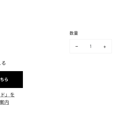
数量
える
こちら
ード」を
案内