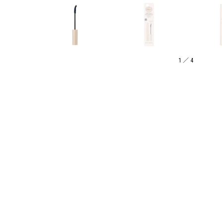
1
／
4