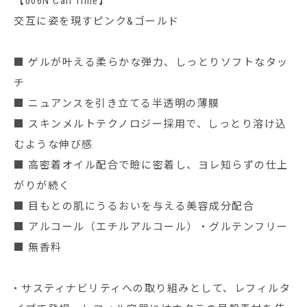
【006N Call Time】
交互に姿を現すピンク&ゴールド
■ ゲルが叶える柔らかな弾力、しっとりソフトなタッ
チ
■ ニュアンスを引き立てる半透明の薄膜
■ スキンメルトテクノロジー採用で、しっとり溶け込
むような伸び感
■ 高密着オイル配合で瞼に密着し、ヨレ知らずの仕上
がりが続く
■ 目もとの肌にうるおいを与える美容成分配合
■ アルコール（エチルアルコール）・グルテンフリー
■ 無⾹料
• サスティナビリティへの取り組みとして、レフィルタ