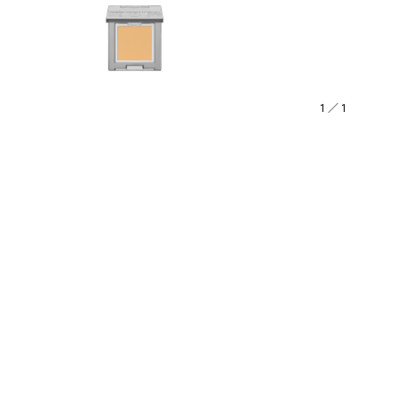
1
／
1