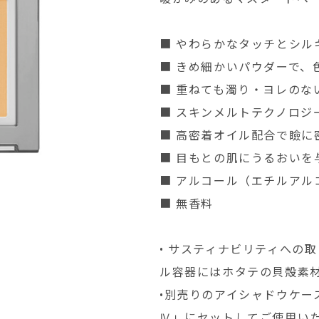
■ やわらかなタッチとシル
■ きめ細かいパウダーで、
■ 重ねても濁り・ヨレのな
■ スキンメルトテクノロジ
■ 高密着オイル配合で瞼に
■ 目もとの肌にうるおいを
■ アルコール（エチルアル
■ 無⾹料
• サスティナビリティへの
ル容器にはホタテの⾙殻素
•別売りのアイシャドウケ
Ⅳ」にセットしてご使用い