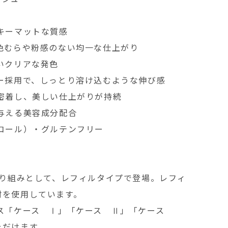
キーマットな質感
色むらや粉感のない均一な仕上がり
いクリアな発色
ー採用で、しっとり溶け込むような伸び感
密着し、美しい仕上がりが持続
与える美容成分配合
コール）・グルテンフリー
取り組みとして、レフィルタイプで登場。レフィ
材を使⽤しています。
ース「ケース Ⅰ」「ケース Ⅱ」「ケース
ただけます。