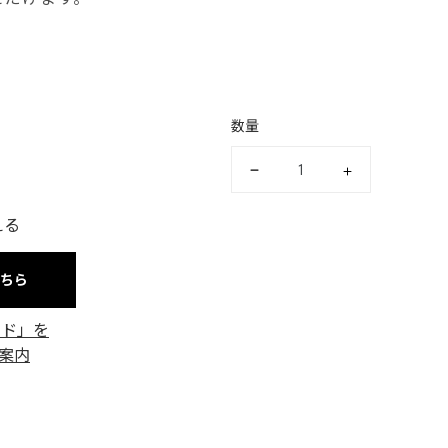
数量
える
こちら
ード」を
案内