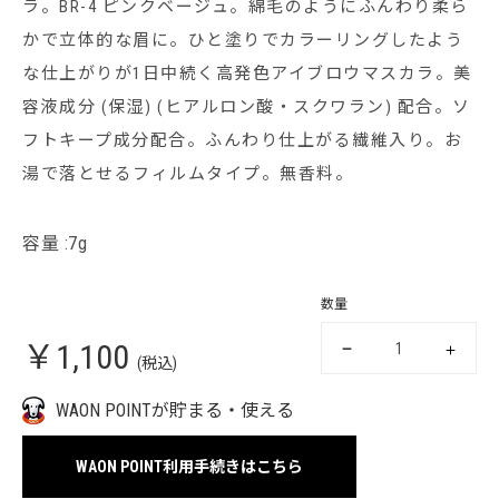
ラ。BR-4 ピンクベージュ。綿毛のようにふんわり柔ら
かで立体的な眉に。ひと塗りでカラーリングしたよう
な仕上がりが1日中続く高発色アイブロウマスカラ。美
容液成分 (保湿) (ヒアルロン酸・スクワラン) 配合。ソ
フトキープ成分配合。ふんわり仕上がる繊維入り。お
湯で落とせるフィルムタイプ。無香料。
容量 :7g
数量
￥1,100
(税込)
WAON POINTが貯まる・使える
WAON POINT利用手続きはこちら