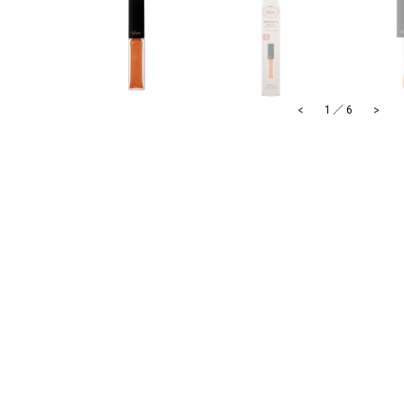
<
>
1
／
6