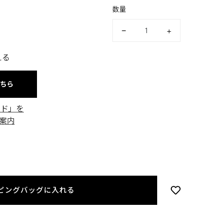
数量
える
こちら
ード」を
案内
ピングバッグに入れる