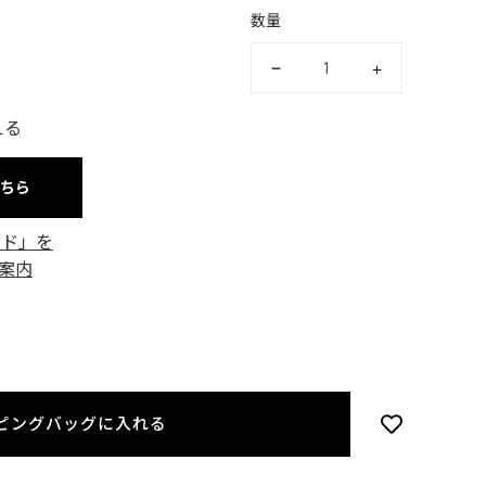
数量
える
こちら
ード」を
案内
ピングバッグに入れる