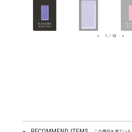
<
>
1
／
10
RECOMMEND ITEMS
この商品を見ている