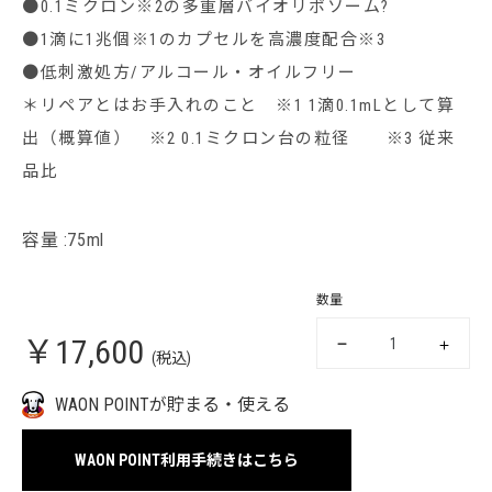
●0.1ミクロン※2の多重層バイオリポソーム?
●1滴に1兆個※1のカプセルを高濃度配合※3
●低刺激処方/アルコール・オイルフリー
＊リペアとはお手入れのこと ※1 1滴0.1mLとして算
出（概算値） ※2 0.1ミクロン台の粒径 ※3 従来
品比
容量 :75ml
数量
￥17,600
(税込)
WAON POINTが貯まる・使える
WAON POINT利用手続きはこちら