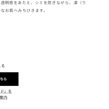
だ透明感をあたえ、シミを防ぎながら、凛（り
かなお肌へみちびきます。
える
こちら
ード」を
案内