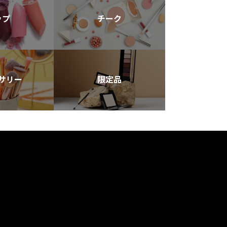
ップ
チーク
サリー
限定品