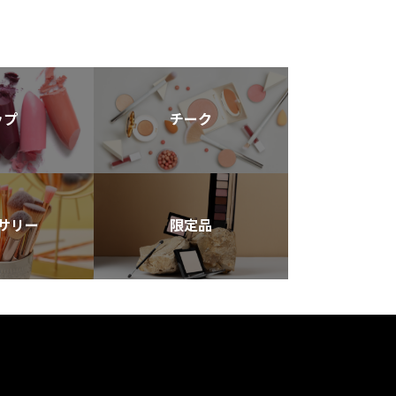
ップ
チーク
サリー
限定品