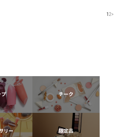
1
2
>
ップ
チーク
サリー
限定品