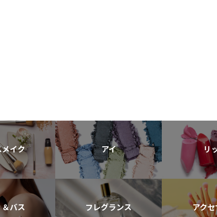
スメイク
アイ
リ
ィ＆バス
フレグランス
アクセ