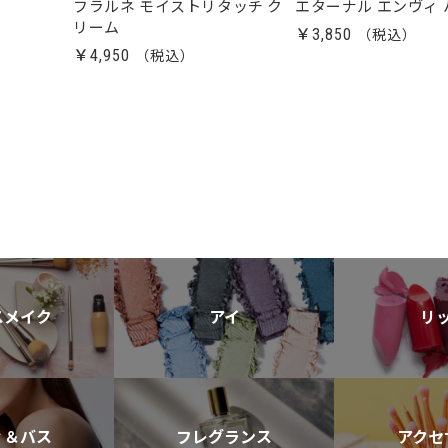
フラルネ モイストリタッチ ク
エターナル エンヴィ 
リーム
￥3,850
￥4,950
スメイク
アイ
リ
ィ＆バス
フレグランス
アクセ