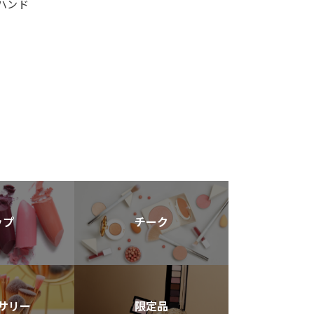
ハンド
ップ
チーク
サリー
限定品