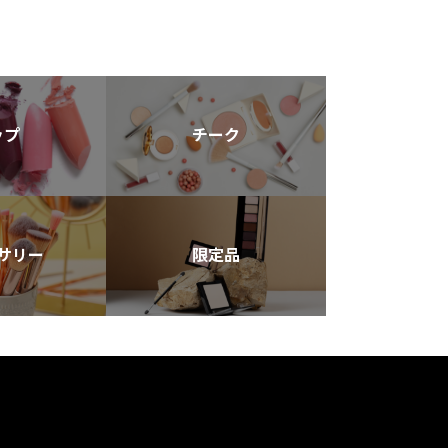
ップ
チーク
サリー
限定品