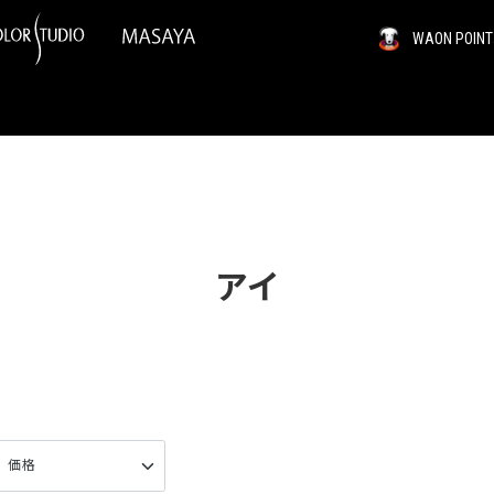
WAON PO
アイ