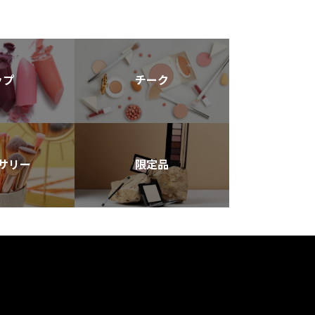
ップ
チーク
サリー
限定品