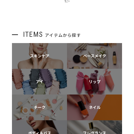
1
2
>
ITEMS
アイテムから探す
スキンケア
ベースメイク
アイ
リップ
チーク
ネイル
ボディ＆バス
フレグランス